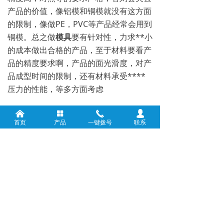
产品的价值，像铝模和铜模就没有这方面
的限制，像做PE，PVC等产品经常会用到
铜模。总之做
模具
要有针对性，力求**小
的成本做出合格的产品，至于材料要看产
品的精度要求啊，产品的面光滑度，对产
品成型时间的限制，还有材料承受****
压力的性能，等多方面考虑
낀
넒
끅
넙
首页
产品
一键拨号
联系
前一个：
无
ꄴ
后一个：
无
ꄲ
版权所有：
成都市震发科技有限公司